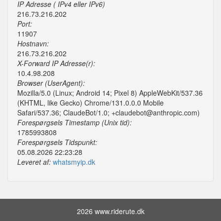
IP Adresse ( IPv4 eller IPv6)
216.73.216.202
Port:
11907
Hostnavn:
216.73.216.202
X-Forward IP Adresse(r):
10.4.98.208
Browser (UserAgent):
Mozilla/5.0 (Linux; Android 14; Pixel 8) AppleWebKit/537.36
(KHTML, like Gecko) Chrome/131.0.0.0 Mobile
Safari/537.36; ClaudeBot/1.0; +claudebot@anthropic.com)
Forespørgsels Timestamp (Unix tid):
1785993808
Forespørgsels Tidspunkt:
05.08.2026 22:23:28
Leveret af:
whatsmyip.dk
2026 www.riderute.dk