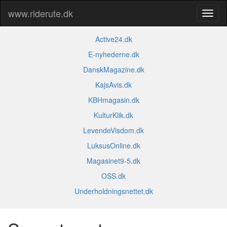
www.riderute.dk
Active24.dk
E-nyhederne.dk
DanskMagazine.dk
KajsAvis.dk
KBHmagasin.dk
KulturKlik.dk
LevendeVisdom.dk
LuksusOnline.dk
Magasinet9-5.dk
OSS.dk
Underholdningsnettet.dk