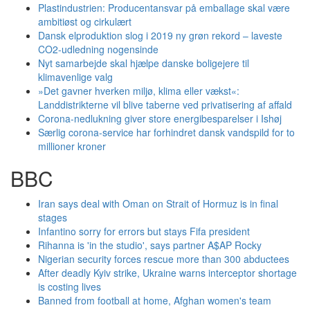
Plastindustrien: Producentansvar på emballage skal være
ambitiøst og cirkulært
Dansk elproduktion slog i 2019 ny grøn rekord – laveste
CO2-udledning nogensinde
Nyt samarbejde skal hjælpe danske boligejere til
klimavenlige valg
»Det gavner hverken miljø, klima eller vækst«:
Landdistrikterne vil blive taberne ved privatisering af affald
Corona-nedlukning giver store energibesparelser i Ishøj
Særlig corona-service har forhindret dansk vandspild for to
millioner kroner
BBC
Iran says deal with Oman on Strait of Hormuz is in final
stages
Infantino sorry for errors but stays Fifa president
Rihanna is 'in the studio', says partner A$AP Rocky
Nigerian security forces rescue more than 300 abductees
After deadly Kyiv strike, Ukraine warns interceptor shortage
is costing lives
Banned from football at home, Afghan women's team