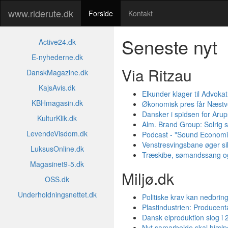
www.riderute.dk
Forside
Kontakt
Seneste nyt
Active24.dk
E-nyhederne.dk
Via Ritzau
DanskMagazine.dk
KajsAvis.dk
Elkunder klager til Advok
KBHmagasin.dk
Økonomisk pres får Næstv
Dansker i spidsen for Arup
KulturKlik.dk
Alm. Brand Group: Solrig 
LevendeVisdom.dk
Podcast - "Sound Economie
Venstresvingsbane øger si
LuksusOnline.dk
Træskibe, sømandssang og
Magasinet9-5.dk
Miljø.dk
OSS.dk
Underholdningsnettet.dk
Politiske krav kan nedbring
Plastindustrien: Producent
Dansk elproduktion slog i
Nyt samarbejde skal hjælpe