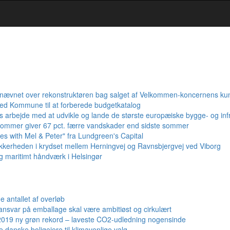
atnævnet over rekonstruktøren bag salget af Velkommen-koncernens ku
ed Kommune til at forberede budgetkatalog
s arbejde med at udvikle og lande de største europæiske bygge- og infr
sommer giver 67 pct. færre vandskader end sidste sommer
s with Mel & Peter" fra Lundgreen's Capital
kkerheden i krydset mellem Herningvej og Ravnsbjergvej ved Viborg
 maritimt håndværk i Helsingør
e antallet af overløb
ansvar på emballage skal være ambitiøst og cirkulært
 2019 ny grøn rekord – laveste CO2-udledning nogensinde
 danske boligejere til klimavenlige valg