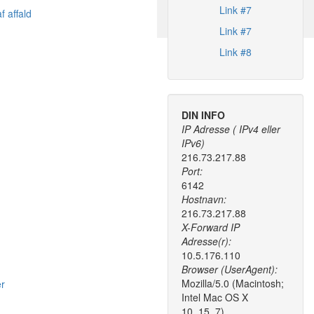
Link #7
f affald
Link #7
Link #8
DIN INFO
IP Adresse ( IPv4 eller
IPv6)
216.73.217.88
Port:
6142
Hostnavn:
216.73.217.88
X-Forward IP
Adresse(r):
10.5.176.110
Browser (UserAgent):
Mozilla/5.0 (Macintosh;
er
Intel Mac OS X
10_15_7)