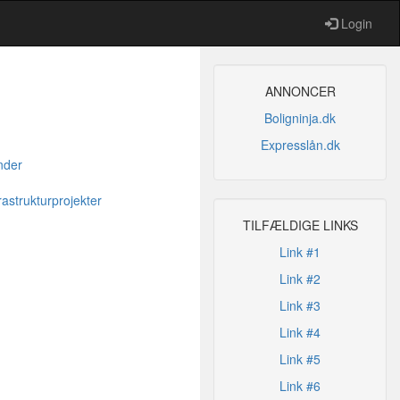
Login
ANNONCER
Boligninja.dk
Expresslån.dk
nder
astrukturprojekter
TILFÆLDIGE LINKS
Link #1
Link #2
Link #3
Link #4
Link #5
Link #6