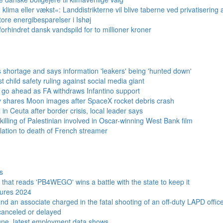
klima eller vækst«: Landdistrikterne vil blive taberne ved privatisering a
ore energibesparelser i Ishøj
orhindret dansk vandspild for to millioner kroner
hortage and says information 'leakers' being 'hunted down'
 child safety ruling against social media giant
l go ahead as FA withdraws Infantino support
 shares Moon images after SpaceX rocket debris crash
 in Ceuta after border crisis, local leader says
 killing of Palestinian involved in Oscar-winning West Bank film
lation to death of French streamer
s
 that reads 'PB4WEGO' wins a battle with the state to keep it
ures 2024
 an associate charged in the fatal shooting of an off-duty LAPD offic
s canceled or delayed
une, latest employment data shows